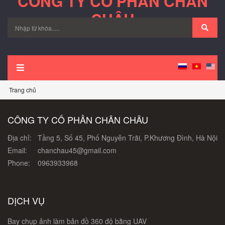
CÔNG TY CỔ PHẦN CHÂN
CHÂU
Trang chủ
CÔNG TY CỔ PHẦN CHÂN CHÂU
Địa chỉ:
Tầng 5, Số 45, Phố Nguyễn Trãi, P.Khương Đình, Hà Nội
Email:
chanchau45@gmail.com
Phone:
0963933968
DỊCH VỤ
Bay chụp ảnh làm bản đồ 360 độ bằng UAV